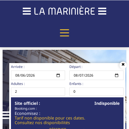
Arrivée :
Départ :
Adultes :
Enfants :
Site officiel :
Indisponible
Booking.com :
L'HÔTEL
Economisez :
Tarif non disponible pour ces dates.
Consultez nos disponibilités